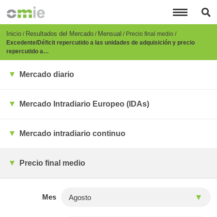
Pasar
al
contenido
principal
Breadcrumb
Inicio
Resultados del Mercado
Mensual
Precio final medio
Excedente/Déficit repercutido a las unidades de adquisición y precio
repercutido a…
Mercado diario
Mercado Intradiario Europeo (IDAs)
Mercado intradiario continuo
Precio final medio
Mes