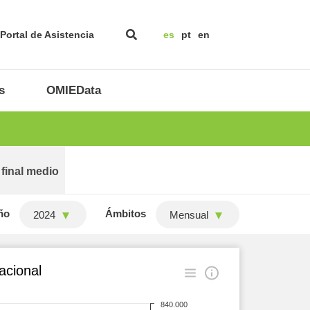
Portal de Asistencia
es
pt
en
s
OMIEData
 final medio
ño
Ámbitos
2024
Mensual
acional
840.000