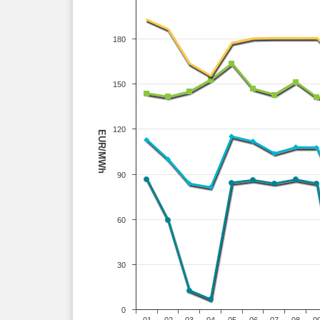
180
150
120
EUR/MWh
90
60
30
0