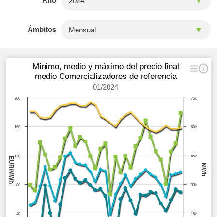
Año
Ámbitos
Mínimo, medio y máximo del precio final
medio Comercializadores de referencia
01/2024
200
75k
160
60k
120
45k
EUR/MWh
MWh
80
30k
40
15k