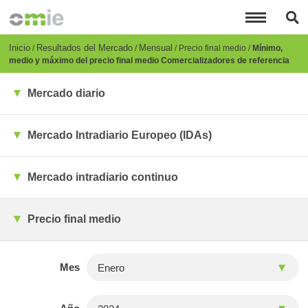
Pasar
al
contenido
principal
Breadcrumb
Inicio
Resultados del Mercado
Mensual
Precio final medio
Mínimo,
medio y máximo del precio final medio Comercializadores de referencia
Mercado diario
Mercado Intradiario Europeo (IDAs)
Mercado intradiario continuo
Precio final medio
Mes