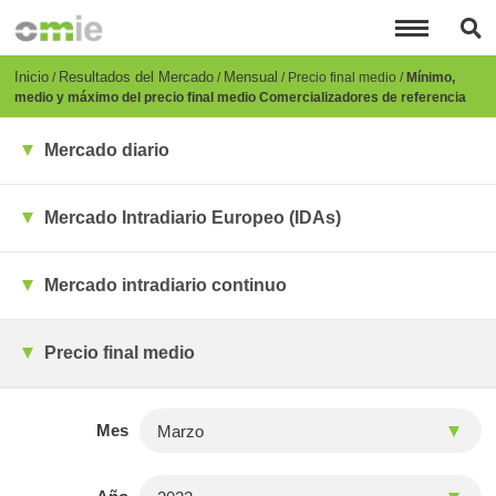
Pasar
al
contenido
principal
Breadcrumb
Inicio
Resultados del Mercado
Mensual
Precio final medio
Mínimo,
medio y máximo del precio final medio Comercializadores de referencia
Mercado diario
Mercado Intradiario Europeo (IDAs)
Mercado intradiario continuo
Precio final medio
Mes