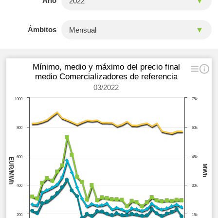
Año
Ámbitos
Mínimo, medio y máximo del precio final
medio Comercializadores de referencia
03/2022
1000
75k
800
60k
600
45k
EUR/MWh
MWh
400
30k
200
15k