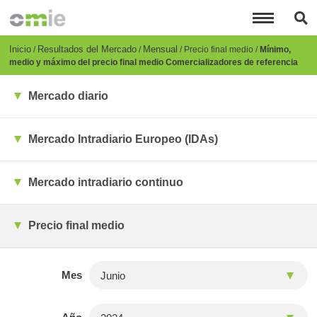
Pasar
al
contenido
principal
Breadcrumb
Inicio
Resultados del Mercado
Mensual
Precio final medio
Mínimo,
medio y máximo del precio final medio Comercializadores de referencia
Mercado diario
Mercado Intradiario Europeo (IDAs)
Mercado intradiario continuo
Precio final medio
Mes