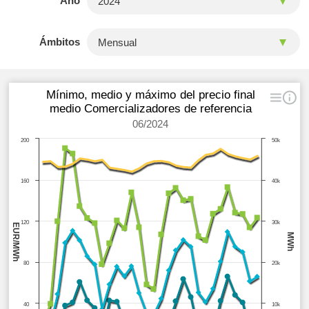
Año
Ámbitos
Mínimo, medio y máximo del precio final
medio Comercializadores de referencia
06/2024
200
50k
160
40k
120
30k
EUR/MWh
MWh
80
20k
40
10k