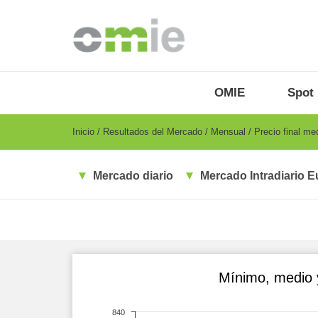
Pasar
al
contenido
principal
OMIE
Menu
OMIE
Spot
-
ES
Breadcrumb
Inicio
Resultados del Mercado
Mensual
Precio final me
Mercado diario
Mercado Intradiario E
Mínimo, medio y
840