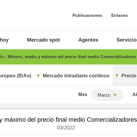
Publicaciones
Enlaces
 hoy
Mercado spot
Agentes
Servicio
dio
Mínimo, medio y máximo del precio final medio Comercializadores 
uropeo (IDAs)
Mercado intradiario continuo
Precio
Mes
A
Marzo
 máximo del precio final medio Comercializadores
03/2022