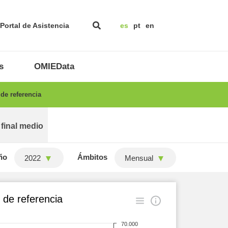
Portal de Asistencia
es
pt
en
s
OMIEData
de referencia
 final medio
ño
Ámbitos
2022
Mensual
 de referencia
70.000