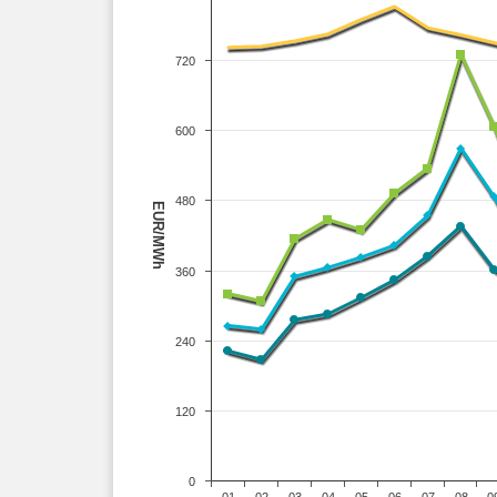
720
600
480
EUR/MWh
360
240
120
0