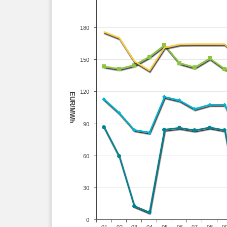
180
150
120
EUR/MWh
90
60
30
0