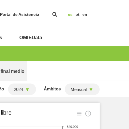
Portal de Asistencia
es
pt
en
s
OMIEData
 final medio
ño
Ámbitos
2024
Mensual
libre
840.000