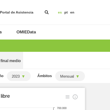
Portal de Asistencia
es
pt
en
s
OMIEData
 final medio
ño
Ámbitos
2023
Mensual
libre
700.000