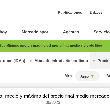
Publicaciones
Enlaces
 hoy
Mercado spot
Agentes
Servicio
dio
Mínimo, medio y máximo del precio final medio mercado libre
uropeo (IDAs)
Mercado intradiario continuo
Precio
Mes
A
Junio
, medio y máximo del precio final medio mercado 
06/2023