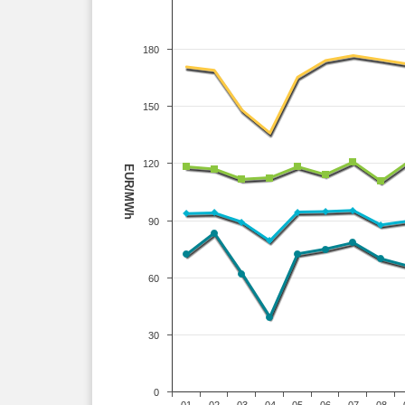
180
150
120
EUR/MWh
90
60
30
0