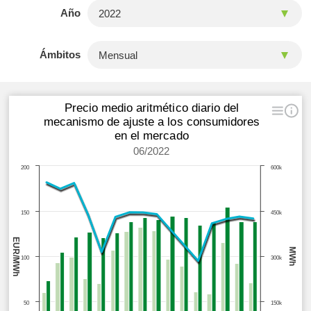
Año
Ámbitos
Precio medio aritmético diario del
mecanismo de ajuste a los consumidores
en el mercado
06/2022
200
600k
150
450k
EUR/MWh
MWh
100
300k
50
150k