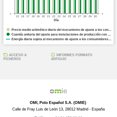
0
0
15
16
17
18
19
20
21
22
23
24
25
26
27
28
29
30
Día
Precio medio aritmético diario del mecanismo de ajuste a los con…
Cuantía unitaria del ajuste para instalaciones de producción con …
Energía diaria sujeta al mecanismo de ajuste a los consumidores…
ACCESO A
INFORMES FORMATO
FICHEROS
ANTIGUO
OMI, Polo Español S.A. (OMIE)
Calle de Fray Luis de León 13, 28012 Madrid - España