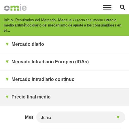
Pasar
al
contenido
principal
Breadcrumb
Inicio
Resultados del Mercado
Mensual
Precio final medio
Precio
medio aritmético diario del mecanismo de ajuste a los consumidores en
el…
Mercado diario
Mercado Intradiario Europeo (IDAs)
Mercado intradiario continuo
Precio final medio
Mes