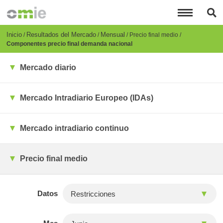
Pasar
al
contenido
principal
Breadcrumb
Inicio
Resultados del Mercado
Mensual
Precio final medio
Componentes precio final demanda nacional
Mercado diario
Mercado Intradiario Europeo (IDAs)
Mercado intradiario continuo
Precio final medio
Datos