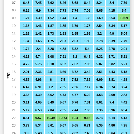
07
6.43
7.45
7.62
8.46
8.68
8.44
8.24
8.4
7.79
08
6.18
6.9
7.34
7.73
7.74
7.08
5.65
4.15
5.4
09
1.27
1.39
1.52
1.44
1.4
1.33
1.69
3.54
10.09
10
1.13
1.46
1.87
1.85
1.79
1.78
2.54
5.34
5.17
11
1.15
1.42
1.73
1.93
1.95
1.86
3.2
4.9
5.04
12
1.34
1.65
1.75
2.03
2.03
1.89
2.78
8.39
7.79
13
1.74
2.4
3.28
4.88
5.32
5.4
5.25
2.78
2.01
14
4.13
4.74
6.08
7.91
8.2
6.48
6.32
5.71
5.21
15
4.72
5.75
6.18
6.52
7.62
7.03
5.87
3.82
5.21
16
2.01
2.36
2.81
3.69
3.72
3.42
2.51
4.43
5.18
Día
17
4.52
4.96
6
7.5
7.52
7.32
6.09
3.81
4.28
18
6.47
6.91
7.2
7.35
7.36
7.17
6.34
3.74
3.24
19
3.63
4.39
3.62
4.73
4.77
5.22
4.53
2.69
2.83
20
3.11
4.05
5.49
5.67
6.76
7.81
8.01
7.4
4.42
21
5.17
6.53
7.04
7.35
7.44
7.63
7.36
6.96
6.94
22
8.51
9.57
10.39
10.73
10.4
9.15
8.73
6.14
4.13
23
3.79
5.34
5.61
5.67
5.65
6.71
5.35
4.86
4.95
24
3.9
5.48
5.5
6.85
7.02
7.48
5.93
8.64
7.51