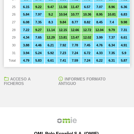
25
6.15
9.22
9.47
11.56
11.47
6.57
7.07
8.96
6.36
26
5.84
7.97
9.2
10.54
10.77
10.36
8.95
10.81
6.83
27
6.08
7.35
8.3
9.84
8.77
8.82
8.45
7.4
9.98
28
7.22
9.27
11.14
12.15
12.66
12.72
12.04
9.79
7.31
29
4.34
7.65
12.29
13.81
13.47
12.02
3.99
7.37
6.61
30
3.88
4.46
6.21
7.92
7.78
7.45
4.76
6.34
4.91
31
3.94
5.24
5.92
7.23
7.24
6.72
4.33
7.35
5.9
Total
4.79
5.83
6.61
7.41
7.59
7.24
6.22
6.31
5.87
ACCESO A
INFORMES FORMATO
FICHEROS
ANTIGUO
OMI, Polo Español S.A. (OMIE)