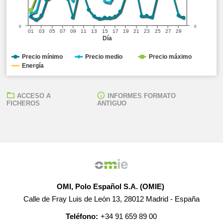
0
0
01
03
05
07
09
11
13
15
17
19
21
23
25
27
29
Día
Precio mínimo
Precio medio
Precio máximo
Energía
ACCESO A
INFORMES FORMATO
FICHEROS
ANTIGUO
OMI, Polo Español S.A. (OMIE)
Calle de Fray Luis de León 13, 28012 Madrid - España
Teléfono:
+34 91 659 89 00