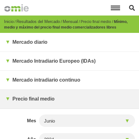
Pasar
al
contenido
principal
Breadcrumb
Inicio
Resultados del Mercado
Mensual
Precio final medio
Mínimo,
medio y máximo del precio final medio comercializadores libres
Mercado diario
Mercado Intradiario Europeo (IDAs)
Mercado intradiario continuo
Precio final medio
Mes