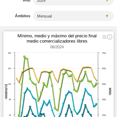
Año
Ámbitos
Mínimo, medio y máximo del precio final
medio comercializadores libres
06/2024
200
750k
160
600k
120
450k
EUR/MWh
MWh
80
300k
40
150k