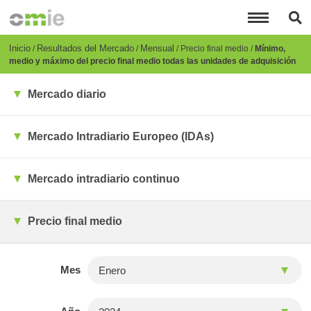
Pasar
al
contenido
principal
Breadcrumb
Inicio
Resultados del Mercado
Mensual
Precio final medio
Mínimo,
medio y máximo del precio final medio todas las unidades de adquisición
Mercado diario
Mercado Intradiario Europeo (IDAs)
Mercado intradiario continuo
Precio final medio
Mes