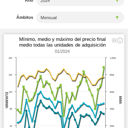
Año
Ámbitos
Mínimo, medio y máximo del precio final
medio todas las unidades de adquisición
01/2024
200
1.000k
160
800k
120
600k
EUR/MWh
MWh
80
400k
40
200k