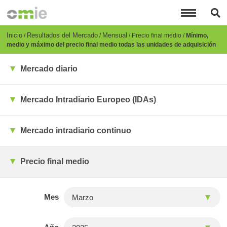
Pasar
al
contenido
principal
Breadcrumb
Inicio
Resultados del Mercado
Mensual
Precio final medio
Mínimo,
medio y máximo del precio final medio todas las unidades de adquisición
Mercado diario
Mercado Intradiario Europeo (IDAs)
Mercado intradiario continuo
Precio final medio
Mes