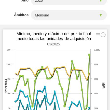
Año
Ámbitos
Mínimo, medio y máximo del precio final
medio todas las unidades de adquisición
03/2025
250
1.000k
200
800k
150
600k
EUR/MWh
MWh
100
400k
50
200k