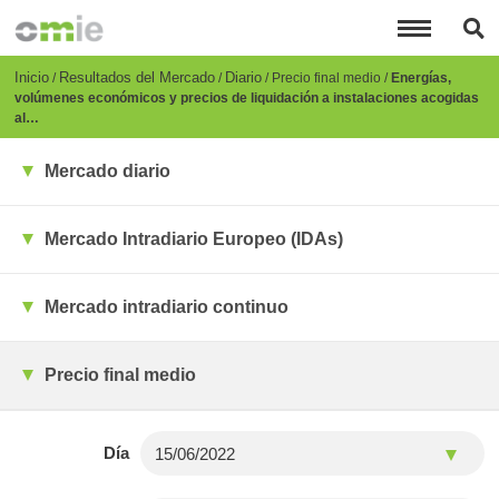
Pasar
al
contenido
principal
Breadcrumb
Inicio
Resultados del Mercado
Diario
Precio final medio
Energías,
volúmenes económicos y precios de liquidación a instalaciones acogidas
al…
Mercado diario
Mercado Intradiario Europeo (IDAs)
Mercado intradiario continuo
Precio final medio
Día