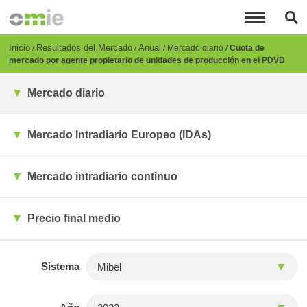
Pasar
al
contenido
principal
Breadcrumb
Inicio
Resultados del Mercado
Anual
Mercado diario
Cuota de
mercado por agente propietario de unidades de producción en el PDVD
Mercado diario
Mercado Intradiario Europeo (IDAs)
Mercado intradiario continuo
Precio final medio
Sistema