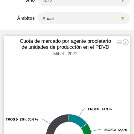
Año
Ámbitos
Cuota de mercado por agente propietario
de unidades de producción en el PDVD
Mibel - 2022
ENDEG
ENDEG
: 14,9 %
: 14,9 %
OTROS (< 2%)
OTROS (< 2%)
: 30,6 %
: 30,6 %
IBGEG
IBGEG
: 12,4 %
: 12,4 %