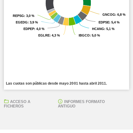
GNCOG
GNCOG
: 6,8 %
: 6,8 %
REPSG
REPSG
: 3,0 %
: 3,0 %
EGEDG
EGEDG
: 3,9 %
: 3,9 %
EDPSE
EDPSE
: 5,4 %
: 5,4 %
EDPEP
EDPEP
: 4,0 %
: 4,0 %
HCANG
HCANG
: 5,1 %
: 5,1 %
EGLRE
EGLRE
: 4,3 %
: 4,3 %
IBGCO
IBGCO
: 5,0 %
: 5,0 %
Las cuotas son públicas desde mayo 2001 hasta abril 2011.
ACCESO A
INFORMES FORMATO
FICHEROS
ANTIGUO