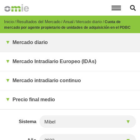
Pasar
al
contenido
principal
Breadcrumb
Inicio
Resultados del Mercado
Anual
Mercado diario
Cuota de
mercado por agente propietario de unidades de adquisición en el PDBC
Mercado diario
Mercado Intradiario Europeo (IDAs)
Mercado intradiario continuo
Precio final medio
Sistema