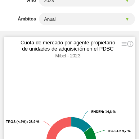
Año
Ámbitos
Cuota de mercado por agente propietario
de unidades de adquisición en el PDBC
Mibel - 2023
ENDEN
ENDEN
: 14,6 %
: 14,6 %
OTROS (< 2%)
OTROS (< 2%)
: 28,9 %
: 28,9 %
IBGCO
IBGCO
: 9,7 %
: 9,7 %