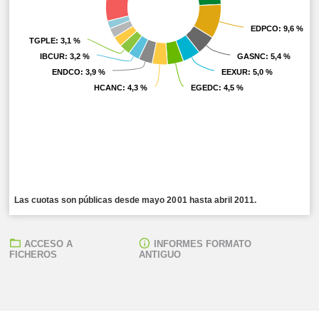
EDPCO
EDPCO
: 9,6 %
: 9,6 %
TGPLE
TGPLE
: 3,1 %
: 3,1 %
IBCUR
IBCUR
: 3,2 %
: 3,2 %
GASNC
GASNC
: 5,4 %
: 5,4 %
ENDCO
ENDCO
: 3,9 %
: 3,9 %
EEXUR
EEXUR
: 5,0 %
: 5,0 %
HCANC
HCANC
: 4,3 %
: 4,3 %
EGEDC
EGEDC
: 4,5 %
: 4,5 %
Las cuotas son públicas desde mayo 2001 hasta abril 2011.
ACCESO A
INFORMES FORMATO
FICHEROS
ANTIGUO