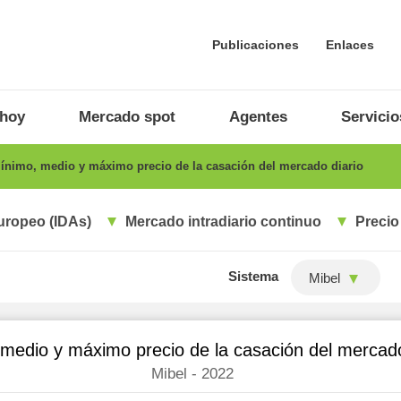
Publicaciones
Enlaces
 hoy
Mercado spot
Agentes
Servicio
nimo, medio y máximo precio de la casación del mercado diario
uropeo (IDAs)
Mercado intradiario continuo
Precio
Sistema
Mibel
medio y máximo precio de la casación del mercado
Mibel - 2022