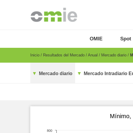
Pasar
al
contenido
principal
OMIE
Menu
OMIE
Spot
-
ES
Breadcrumb
Inicio
Resultados del Mercado
Anual
Mercado diario
Mí
Mercado diario
Mercado Intradiario E
Mínimo, 
800