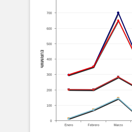
700
600
500
EUR/MWh
400
300
200
100
0
Enero
Febrero
Marzo