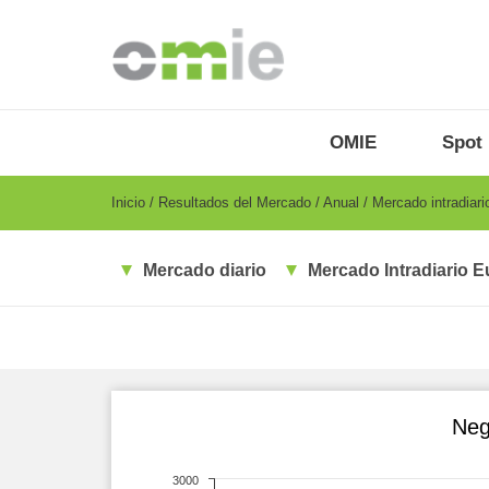
Pasar
al
contenido
principal
OMIE
Menu
OMIE
Spot
-
ES
Breadcrumb
Inicio
Resultados del Mercado
Anual
Mercado intradiari
Mercado diario
Mercado Intradiario E
Neg
3000