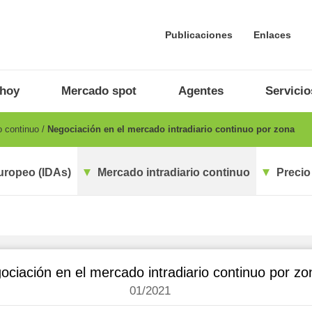
Publicaciones
Enlaces
 hoy
Mercado spot
Agentes
Servicio
o continuo
Negociación en el mercado intradiario continuo por zona
uropeo (IDAs)
Mercado intradiario continuo
Precio
ociación en el mercado intradiario continuo por zo
01/2021