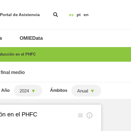
Portal de Asistencia
es
pt
en
s
OMIEData
oducción en el PHFC
 final medio
Año
Ámbitos
2024
Anual
ión en el PHFC