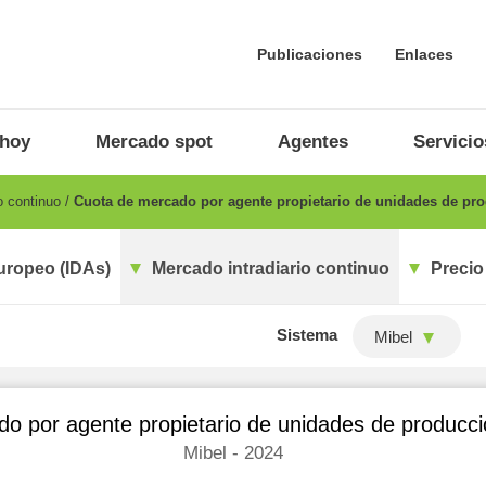
Publicaciones
Enlaces
 hoy
Mercado spot
Agentes
Servicio
o continuo
Cuota de mercado por agente propietario de unidades de pr
uropeo (IDAs)
Mercado intradiario continuo
Precio
Sistema
Mibel
o por agente propietario de unidades de producc
Mibel - 2024