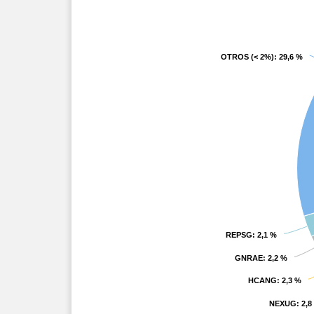
OTROS (< 2%)
OTROS (< 2%)
: 29,6 %
: 29,6 %
REPSG
REPSG
: 2,1 %
: 2,1 %
GNRAE
GNRAE
: 2,2 %
: 2,2 %
HCANG
HCANG
: 2,3 %
: 2,3 %
NEXUG
NEXUG
: 2,8
: 2,8