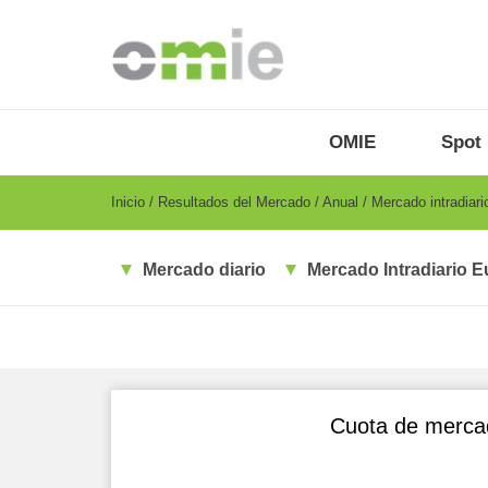
Pasar
al
contenido
principal
OMIE
Menu
OMIE
Spot
-
ES
Breadcrumb
Inicio
Resultados del Mercado
Anual
Mercado intradiari
Mercado diario
Mercado Intradiario E
Cuota de mercad