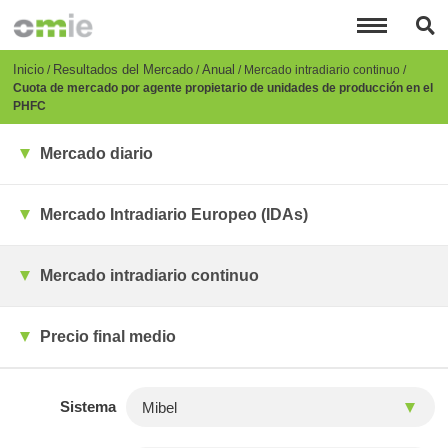
Pasar
al
contenido
principal
Breadcrumb
Inicio
Resultados del Mercado
Anual
Mercado intradiario continuo
Cuota de mercado por agente propietario de unidades de producción en el
PHFC
Mercado diario
Mercado Intradiario Europeo (IDAs)
Mercado intradiario continuo
Precio final medio
Sistema