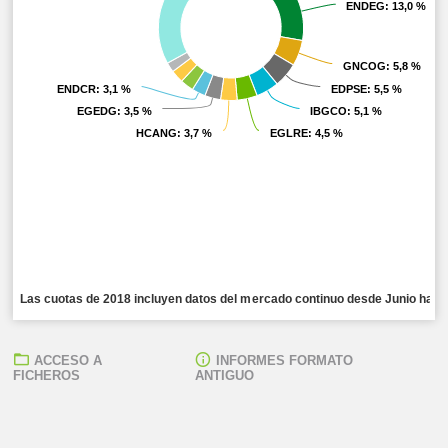
ENDEG
ENDEG
: 13,0 %
: 13,0 %
GNCOG
GNCOG
: 5,8 %
: 5,8 %
ENDCR
ENDCR
: 3,1 %
: 3,1 %
EDPSE
EDPSE
: 5,5 %
: 5,5 %
EGEDG
EGEDG
: 3,5 %
: 3,5 %
IBGCO
IBGCO
: 5,1 %
: 5,1 %
HCANG
HCANG
: 3,7 %
: 3,7 %
EGLRE
EGLRE
: 4,5 %
: 4,5 %
Las cuotas de 2018 incluyen datos del mercado continuo desde Junio hasta 
ACCESO A
INFORMES FORMATO
FICHEROS
ANTIGUO