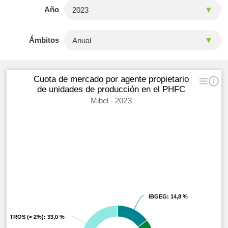
Año
Ámbitos
Cuota de mercado por agente propietario
de unidades de producción en el PHFC
Mibel - 2023
IBGEG
IBGEG
: 14,8 %
: 14,8 %
OTROS (< 2%)
OTROS (< 2%)
: 33,0 %
: 33,0 %