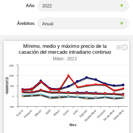
Año
Ámbitos
Mínimo, medio y máximo precio de la
casación del mercado intradiario continuo
Mibel - 2022
1500
1000
EUR/MWh
500
0
-500
Enero
Febrero
Marzo
Abril
Mayo
Junio
Julio
Agosto
Septiembre
Octubre
Noviembre
Diciembre
Mes