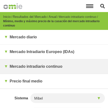
Pasar
al
contenido
principal
Breadcrumb
Inicio
Resultados del Mercado
Anual
Mercado intradiario continuo
Mínimo, medio y máximo precio de la casación del mercado intradiario
continuo
Mercado diario
Mercado Intradiario Europeo (IDAs)
Mercado intradiario continuo
Precio final medio
Sistema