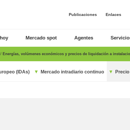
Publicaciones
Enlaces
 hoy
Mercado spot
Agentes
Servicio
o
Energías, volúmenes económicos y precios de liquidación a instalaci
uropeo (IDAs)
Mercado intradiario continuo
Precio