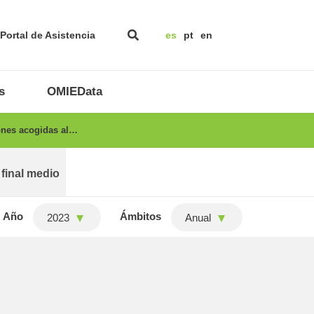
Portal de Asistencia
es
pt
en
s
OMIEData
ones acogidas al…
 final medio
Año
Ámbitos
2023
Anual