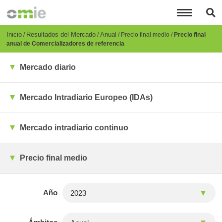
Pasar
al
contenido
principal
Breadcrumb
Inicio
Resultados del Mercado
Anual
Precio final medio
Precio final
anual de Comercializadores de referencia
Mercado diario
Mercado Intradiario Europeo (IDAs)
Mercado intradiario continuo
Precio final medio
Año