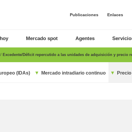
Publicaciones
Enlaces
 hoy
Mercado spot
Agentes
Servicio
o
Excedente/Déficit repercutido a las unidades de adquisición y precio 
uropeo (IDAs)
Mercado intradiario continuo
Precio