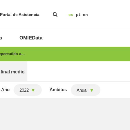
Portal de Asistencia
es
pt
en
s
OMIEData
repercutido a…
 final medio
Año
Ámbitos
2022
Anual