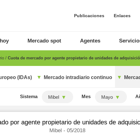
Publicaciones
Enlaces
 hoy
Mercado spot
Agentes
Servicio
rio
Cuota de mercado por agente propietario de unidades de adquisició
uropeo (IDAs)
Mercado intradiario continuo
Mercad
Sistema
Mes
A
Mibel
Mayo
do por agente propietario de unidades de adquisic
Mibel - 05/2018