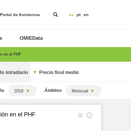
Portal de Asistencia
es
pt
en
s
OMIEData
n en el PHF
o intradiario
Precio final medio
ño
Ámbitos
2018
Mensual
ión en el PHF