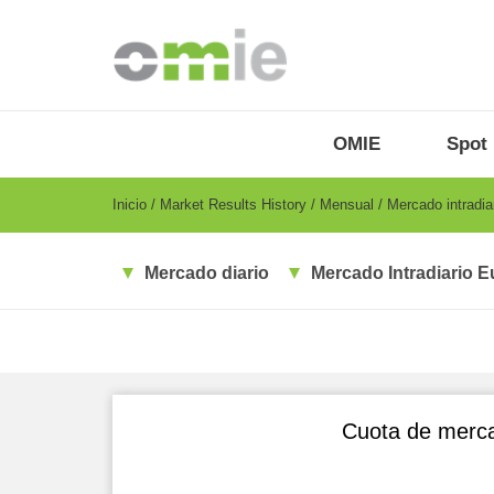
Pasar
al
contenido
principal
OMIE
Menu
OMIE
Spot
-
ES
Breadcrumb
Inicio
Market Results History
Mensual
Mercado intradia
Mercado diario
Mercado Intradiario E
Cuota de merca