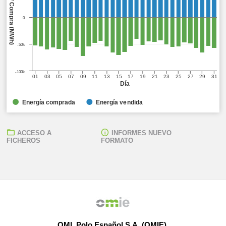
Venta (MWh) / Compra (MWh)
0
-50k
-100k
01
03
05
07
09
11
13
15
17
19
21
23
25
27
29
31
Día
Energía comprada
Energía vendida
ACCESO A
INFORMES NUEVO
FICHEROS
FORMATO
OMI, Polo Español S.A. (OMIE)