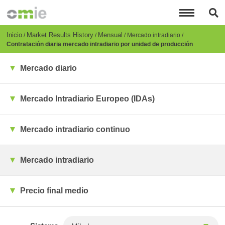
Pasar
al
contenido
principal
Breadcrumb
Inicio
Market Results History
Mensual
Mercado intradiario
Contratación diaria mercado intradiario por unidad de producción
Mercado diario
Mercado Intradiario Europeo (IDAs)
Mercado intradiario continuo
Mercado intradiario
Precio final medio