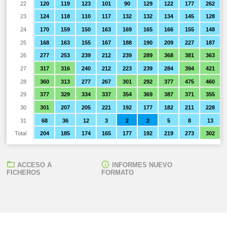
22
120
119
123
101
90
129
122
177
262
23
124
118
110
117
132
132
134
145
128
24
170
159
150
163
169
165
166
155
148
25
168
163
155
167
188
190
209
227
187
26
277
253
239
212
239
289
368
381
363
27
317
316
240
212
223
239
284
394
421
28
360
313
277
267
301
292
377
475
460
29
377
329
334
337
354
369
387
371
355
30
301
207
205
221
192
177
182
211
228
31
68
36
12
3
2
2
5
8
13
Total
204
185
174
165
177
192
219
273
302
ACCESO A
INFORMES NUEVO
FICHEROS
FORMATO