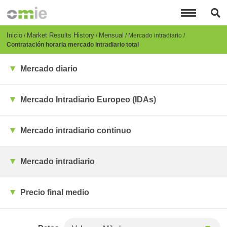
Pasar
al
contenido
principal
Breadcrumb
Inicio
Market Results History
Mensual
Mercado intradiario
Contratación horaria mercado intradiario total
Mercado diario
Mercado Intradiario Europeo (IDAs)
Mercado intradiario continuo
Mercado intradiario
Precio final medio