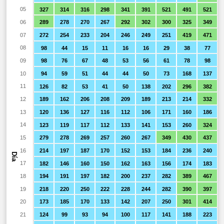
05
327
314
316
298
341
391
521
491
521
06
289
278
270
267
292
302
300
325
349
07
272
254
233
204
246
249
251
419
471
08
98
44
15
11
16
16
29
38
77
09
98
76
67
48
53
56
61
78
98
10
94
59
51
44
44
50
73
168
137
11
126
82
53
41
50
138
202
296
382
12
189
162
206
208
209
189
213
214
332
13
120
136
127
116
112
106
171
160
186
14
123
119
117
112
133
141
153
260
324
15
279
278
269
257
260
267
349
430
437
16
214
197
187
170
152
153
184
236
240
Día
17
182
146
160
150
162
163
156
174
183
18
194
191
197
182
200
237
282
389
467
19
218
220
250
222
228
244
282
390
397
20
173
185
170
133
142
207
250
301
414
21
124
99
93
94
100
117
141
188
223