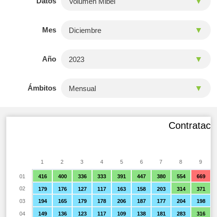
Datos
Mes
Año
Ámbitos
Contratació
1
2
3
4
5
6
7
8
9
01
416
400
336
333
391
447
380
554
669
02
179
176
127
117
163
158
203
314
371
03
194
165
179
178
206
187
177
204
198
04
149
136
123
117
109
138
181
283
316