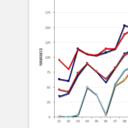
175
150
125
EUR/MWh
100
75
50
25
0
01
02
03
04
05
06
07
08