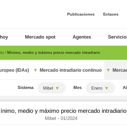
Publicaciones
Enlaces
 hoy
Mercado spot
Agentes
Servicio
rio
Mínimo, medio y máximo precio mercado intradiario
uropeo (IDAs)
Mercado intradiario continuo
Mercad
Sistema
Mes
A
Mibel
Enero
ínimo, medio y máximo precio mercado intradiario
Mibel - 01/2024