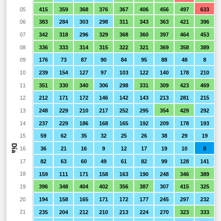
05
415
359
368
376
367
406
456
497
633
06
383
284
303
298
311
343
363
421
396
07
342
318
296
329
368
360
397
464
453
08
336
333
314
315
322
321
369
358
389
09
176
73
87
90
84
95
88
48
8
10
239
154
127
97
103
122
140
178
210
11
351
330
340
306
298
331
309
423
469
12
212
171
172
146
142
143
213
281
215
13
248
229
210
217
252
295
354
429
292
14
237
229
186
168
165
192
209
178
193
15
59
62
35
32
25
26
38
29
19
Día
16
36
21
16
9
12
17
19
10
0
17
82
63
60
49
61
82
99
128
141
18
159
111
171
158
163
190
248
346
389
19
396
348
404
402
356
387
307
415
325
20
194
158
165
171
172
177
245
297
232
21
235
204
212
210
213
224
270
323
333