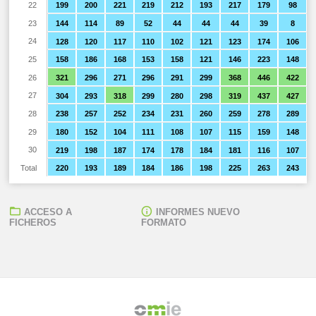
22
199
200
221
219
212
193
217
179
98
23
144
114
89
52
44
44
44
39
8
24
128
120
117
110
102
121
123
174
106
25
158
186
168
153
158
121
146
223
148
26
321
296
271
296
291
299
368
446
422
27
304
293
318
299
280
298
319
437
427
28
238
257
252
234
231
260
259
278
289
29
180
152
104
111
108
107
115
159
148
30
219
198
187
174
178
184
181
116
107
Total
220
193
189
184
186
198
225
263
243
ACCESO A
INFORMES NUEVO
FICHEROS
FORMATO