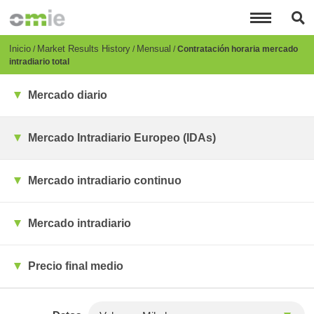
Pasar
al
contenido
principal
Breadcrumb
Inicio
Market Results History
Mensual
Contratación horaria mercado
intradiario total
Mercado diario
Mercado Intradiario Europeo (IDAs)
Mercado intradiario continuo
Mercado intradiario
Precio final medio