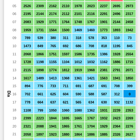
05
2526
2309
2162
2110
1978
2023
2237
2695
2973
06
2195
2144
2174
2112
2101
2116
2291
2496
2317
07
2083
1929
1771
1764
1748
1767
1901
2144
2458
08
1959
1731
1564
1500
1469
1460
1773
1893
1942
09
789
539
380
311
318
578
353
110
73
10
1473
849
765
692
686
708
818
1195
845
11
2068
1866
1751
1597
1586
1735
1386
1928
2554
12
1728
1198
1155
1104
1012
1032
1162
1886
1715
13
2115
1898
1774
1812
1919
1968
2381
2791
2071
14
1617
1489
1413
1368
1361
1421
1563
1941
1850
15
894
776
733
711
691
687
691
708
399
Día
16
702
661
625
604
590
588
587
312
0
17
778
664
637
621
565
634
630
932
1132
18
1108
799
1050
1060
1080
1362
1931
2239
2353
19
2399
2223
1844
1695
1665
1767
1932
2423
2269
20
2321
2088
1941
1865
1761
1704
1929
2364
2276
21
2058
1897
1923
1880
1864
1886
1885
2326
2627