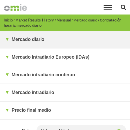
Pasar
al
contenido
principal
Breadcrumb
Inicio
Market Results History
Mensual
Mercado diario
Contratación
horaria mercado diario
Mercado diario
Mercado Intradiario Europeo (IDAs)
Mercado intradiario continuo
Mercado intradiario
Precio final medio