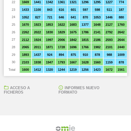
22
1669
1441
1342
1361
1321
1296
1295
1227
774
23
1433
1100
843
616
601
597
598
511
187
24
1052
827
721
646
641
870
1053
1446
880
25
1670
1923
1853
1622
1683
1377
1648
2127
1760
26
2262
2022
1830
1829
1675
1786
2141
2792
2642
27
2112
1924
1997
2006
1842
1815
2186
2593
2644
28
2065
2011
1871
1728
1696
1766
1982
2101
2440
29
1893
1437
924
894
875
910
878
988
1009
30
2103
1938
1947
1793
1667
1628
1560
1159
878
Total
1600
1412
1320
1244
1219
1256
1423
1672
1561
ACCESO A
INFORMES NUEVO
FICHEROS
FORMATO