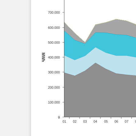
700.000
600.000
500.000
MWh
400.000
300.000
200.000
100.000
0
01
02
03
04
05
06
07