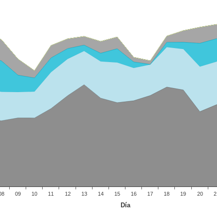
08
09
10
11
12
13
14
15
16
17
18
19
20
2
Día