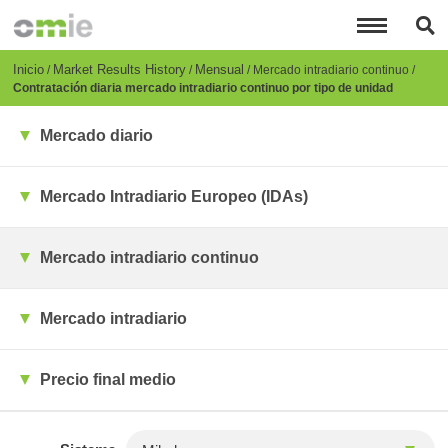
Pasar
al
contenido
principal
Breadcrumb
Inicio
Market Results History
Mensual
Mercado intradiario continuo
Contratación diaria mercado intradiario continuo por tipo de unidad
Mercado diario
Mercado Intradiario Europeo (IDAs)
Mercado intradiario continuo
Mercado intradiario
Precio final medio