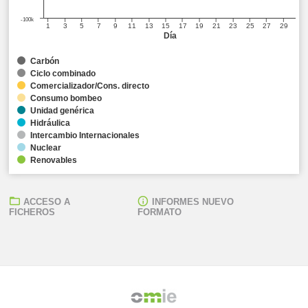
-100k
1
3
5
7
9
11
13
15
17
19
21
23
25
27
29
Día
Carbón
Ciclo combinado
Comercializador/Cons. directo
Consumo bombeo
Unidad genérica
Hidráulica
Intercambio Internacionales
Nuclear
Renovables
ACCESO A
INFORMES NUEVO
FICHEROS
FORMATO