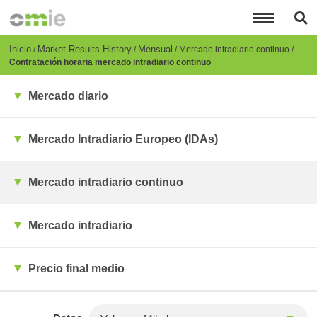
Pasar
al
contenido
principal
Breadcrumb
Inicio
Market Results History
Mensual
Mercado intradiario continuo
Contratación horaria mercado intradiario continuo
Mercado diario
Mercado Intradiario Europeo (IDAs)
Mercado intradiario continuo
Mercado intradiario
Precio final medio