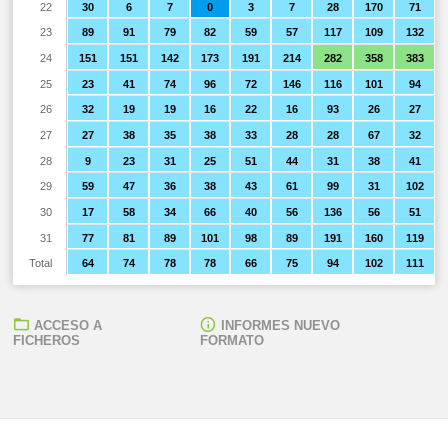
22
30
6
7
0
3
7
28
170
71
23
89
91
79
82
59
57
117
109
132
24
151
151
142
173
191
214
282
358
383
25
23
41
74
96
72
146
116
101
94
26
32
19
19
16
22
16
93
26
27
27
27
38
35
38
33
28
28
67
32
28
9
23
31
25
51
44
31
38
41
29
59
47
36
38
43
61
99
31
102
30
17
58
34
66
40
56
136
56
51
31
77
81
89
101
98
89
191
160
119
Total
64
74
78
78
66
75
94
102
111
ACCESO A
INFORMES NUEVO
FICHEROS
FORMATO