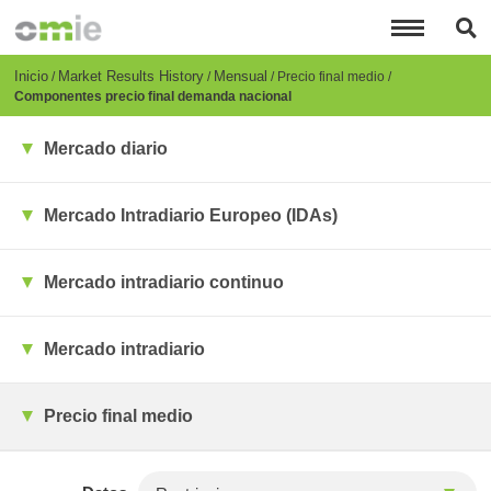
Pasar
al
contenido
principal
Breadcrumb
Inicio
Market Results History
Mensual
Precio final medio
Componentes precio final demanda nacional
Mercado diario
Mercado Intradiario Europeo (IDAs)
Mercado intradiario continuo
Mercado intradiario
Precio final medio