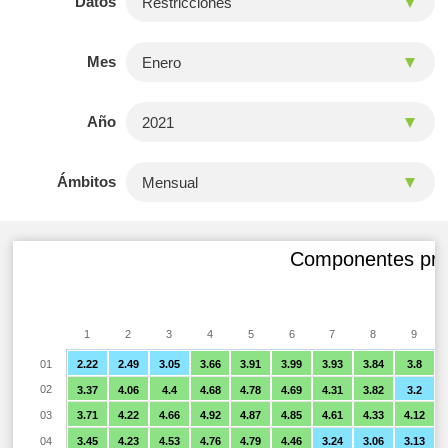
Datos
Mes
Año
Ámbitos
Componentes preci
1
2
3
4
5
6
7
8
9
01
2.22
2.49
3.05
3.66
3.91
3.99
3.93
3.84
3.8
02
3.37
4.06
4.4
4.68
4.78
4.69
4.31
3.82
3.2
03
3.71
4.22
4.66
4.92
4.87
4.85
4.61
4.33
4.12
04
3.45
4.23
4.53
4.76
4.79
4.46
3.24
3.06
3.13