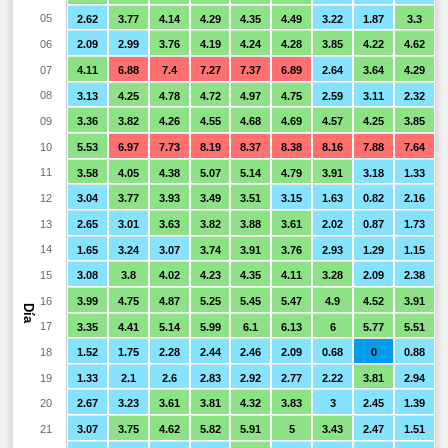
05
2.62
3.77
4.14
4.29
4.35
4.49
3.22
1.87
3.3
06
2.09
2.99
3.76
4.19
4.24
4.28
3.85
4.22
4.62
07
4.11
6.88
7.4
7.27
7.37
6.89
2.64
3.64
4.29
08
3.13
4.25
4.78
4.72
4.97
4.75
2.59
3.11
2.32
09
3.36
3.82
4.26
4.55
4.68
4.69
4.57
4.25
3.85
10
5.53
6.97
7.73
8.19
8.37
8.38
8.16
7.88
7.64
11
3.58
4.05
4.38
5.07
5.14
4.79
3.91
3.18
1.33
12
3.04
3.77
3.93
3.49
3.51
3.15
1.63
0.82
2.16
13
2.65
3.01
3.63
3.82
3.88
3.61
2.02
0.87
1.73
14
1.65
3.24
3.07
3.74
3.91
3.76
2.93
1.29
1.15
15
3.08
3.8
4.02
4.23
4.35
4.11
3.28
2.09
2.38
16
3.99
4.75
4.87
5.25
5.45
5.47
4.9
4.52
3.91
Día
17
3.35
4.41
5.14
5.99
6.1
6.13
6
5.77
5.51
18
1.52
1.75
2.28
2.44
2.46
2.09
0.68
0
0.88
19
1.33
2.1
2.6
2.83
2.92
2.77
2.22
3.81
2.94
20
2.67
3.23
3.61
3.81
4.32
3.83
3
2.45
1.39
21
3.07
3.75
4.62
5.82
5.91
5
3.43
2.47
1.51