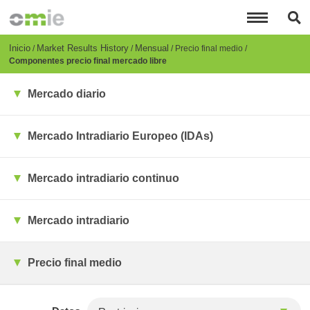
Pasar
al
contenido
principal
Breadcrumb
Inicio
Market Results History
Mensual
Precio final medio
Componentes precio final mercado libre
Mercado diario
Mercado Intradiario Europeo (IDAs)
Mercado intradiario continuo
Mercado intradiario
Precio final medio