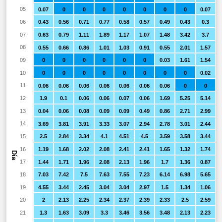
05
0.07
0
0
0
0
0
0
0
0.07
06
0.43
0.56
0.71
0.77
0.58
0.57
0.49
0.43
0.3
07
0.63
0.79
1.11
1.89
1.17
1.07
1.48
3.42
3.7
08
0.55
0.66
0.86
1.01
1.03
0.91
0.55
2.01
1.57
09
0
0
0
0
0
0
0.03
1.61
1.54
10
0
0
0
0
0
0
0
0
0.02
11
0.06
0.06
0.06
0.06
0.06
0.06
0.06
0
0
12
1.9
0.1
0.06
0.06
0.07
0.06
1.69
5.25
5.14
13
0.04
0.06
0.08
0.09
0.09
0.49
0.86
2.71
2.99
14
3.69
3.81
3.91
3.33
3.07
2.94
2.78
3.01
2.44
15
2.5
2.84
3.34
4.1
4.51
4.5
3.59
3.58
3.44
16
1.19
1.68
2.02
2.08
2.41
2.41
1.65
1.32
1.74
Día
17
1.44
1.71
1.96
2.08
2.13
1.96
1.7
1.36
0.87
18
7.03
7.42
7.5
7.63
7.55
7.23
6.14
6.98
5.65
19
4.55
3.44
2.45
3.04
3.04
2.97
1.5
1.34
1.06
20
2
2.13
2.25
2.34
2.37
2.39
2.33
2.5
2.59
21
1.3
1.63
3.09
3.3
3.46
3.56
3.48
2.13
2.23