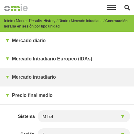
Pasar
al
contenido
principal
Breadcrumb
Inicio
Market Results History
Diario
Mercado intradiario
Contratación
horaria en sesión por tipo unidad
Mercado diario
Mercado Intradiario Europeo (IDAs)
Mercado intradiario
Precio final medio
Sistema