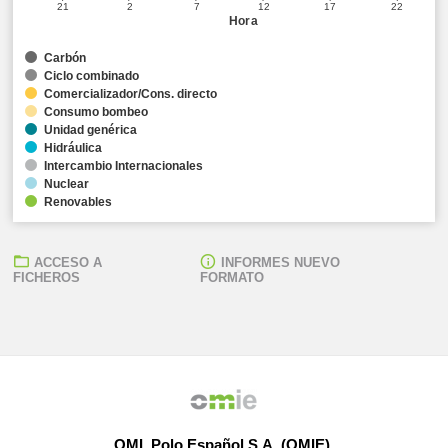
21
2
7
12
17
22
Hora
Carbón
Ciclo combinado
Comercializador/Cons. directo
Consumo bombeo
Unidad genérica
Hidráulica
Intercambio Internacionales
Nuclear
Renovables
ACCESO A
INFORMES NUEVO
FICHEROS
FORMATO
OMI, Polo Español S.A. (OMIE)