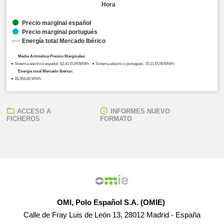
Hora
Precio marginal español
Precio marginal portugués
Energía total Mercado Ibérico
Media Aritmética Precios Marginales:
● Sistema eléctrico español: 62,41 EUR/MWh ● Sistema eléctrico portugués: 70,11 EUR/MWh
Energía total Mercado Ibérico:
● 33.354,00 MWh
ACCESO A
INFORMES NUEVO
FICHEROS
FORMATO
OMI, Polo Español S.A. (OMIE)
Calle de Fray Luis de León 13, 28012 Madrid - España