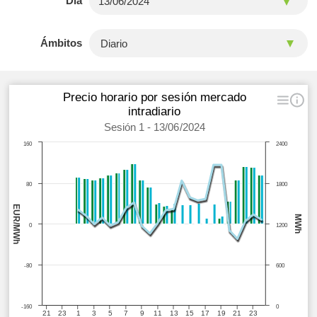
Día
Ámbitos
Precio horario por sesión mercado
intradiario
Sesión 1 - 13/06/2024
160
2400
80
1800
EUR/MWh
MWh
0
1200
-80
600
-160
0
21
23
1
3
5
7
9
11
13
15
17
19
21
23