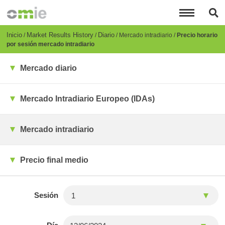
Pasar
al
contenido
principal
Breadcrumb
Inicio
Market Results History
Diario
Mercado intradiario
Precio horario
por sesión mercado intradiario
Mercado diario
Mercado Intradiario Europeo (IDAs)
Mercado intradiario
Precio final medio
Sesión