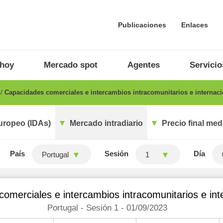
Publicaciones
Enlaces
 hoy
Mercado spot
Agentes
Servicio
o
Capacidades comerciales e intercambios intracomunitarios e internaci
uropeo (IDAs)
Mercado intradiario
Precio final med
País
Sesión
Día
Portugal
1
omerciales e intercambios intracomunitarios e int
Portugal - Sesión 1 - 01/09/2023