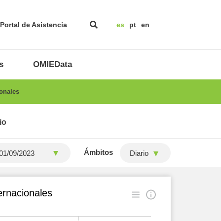
Portal de Asistencia
es
pt
en
s
OMIEData
onales
io
Ámbitos
Diario
ernacionales