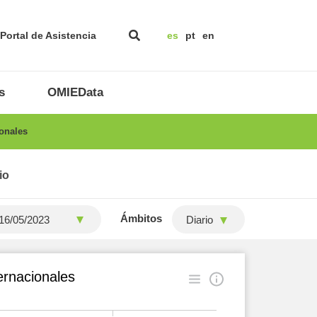
Portal de Asistencia
es
pt
en
s
OMIEData
onales
io
Ámbitos
Diario
ernacionales