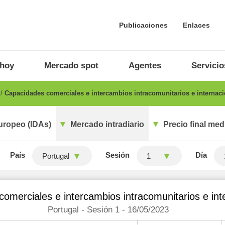
Publicaciones
Enlaces
 hoy
Mercado spot
Agentes
Servicio
o
Capacidades comerciales e intercambios intracomunitarios e internaci
uropeo (IDAs)
Mercado intradiario
Precio final med
País
Sesión
Día
Portugal
1
omerciales e intercambios intracomunitarios e int
Portugal - Sesión 1 - 16/05/2023