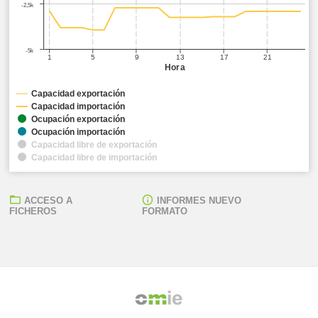
-2,5k
-5k
1
5
9
13
17
21
Hora
Capacidad exportación
Capacidad importación
Ocupación exportación
Ocupación importación
Capacidad libre de exportación
Capacidad libre de importación
ACCESO A
INFORMES NUEVO
FICHEROS
FORMATO