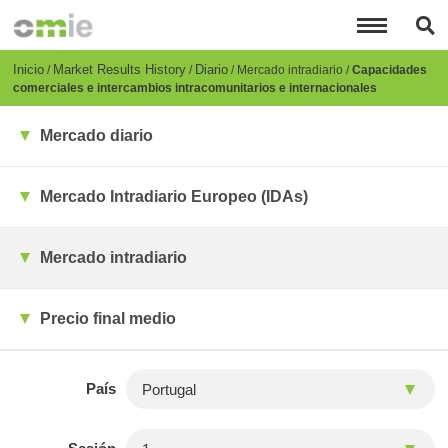
Pasar
al
contenido
principal
Breadcrumb
Inicio
Market Results History
Diario
Mercado intradiario
Capacidades
comerciales e intercambios intracomunitarios e internacionales
Mercado diario
Mercado Intradiario Europeo (IDAs)
Mercado intradiario
Precio final medio
País