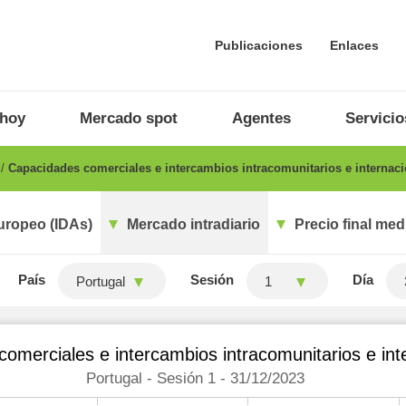
Publicaciones
Enlaces
 hoy
Mercado spot
Agentes
Servicio
o
Capacidades comerciales e intercambios intracomunitarios e internaci
uropeo (IDAs)
Mercado intradiario
Precio final med
País
Sesión
Día
Portugal
1
omerciales e intercambios intracomunitarios e int
Portugal - Sesión 1 - 31/12/2023