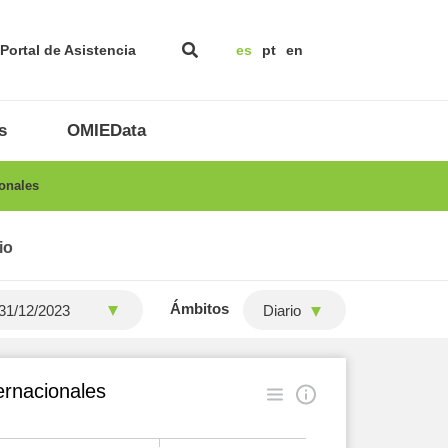
Portal de Asistencia
es
pt
en
s
OMIEData
onales
io
Ámbitos
Diario
ernacionales