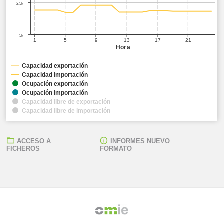
-2,5k
-5k
1
5
9
13
17
21
Hora
Capacidad exportación
Capacidad importación
Ocupación exportación
Ocupación importación
Capacidad libre de exportación
Capacidad libre de importación
ACCESO A
INFORMES NUEVO
FICHEROS
FORMATO