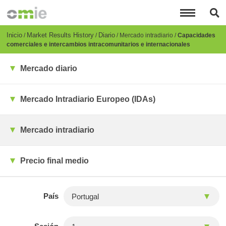
Pasar
al
contenido
principal
Breadcrumb
Inicio
Market Results History
Diario
Mercado intradiario
Capacidades
comerciales e intercambios intracomunitarios e internacionales
Mercado diario
Mercado Intradiario Europeo (IDAs)
Mercado intradiario
Precio final medio
País