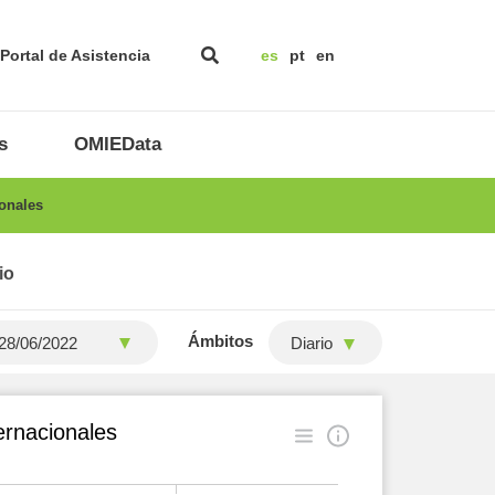
Portal de Asistencia
es
pt
en
s
OMIEData
onales
io
Ámbitos
Diario
ernacionales