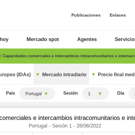
Publicaciones
Enlaces
 hoy
Mercado spot
Agentes
Servicio
o
Capacidades comerciales e intercambios intracomunitarios e internaci
uropeo (IDAs)
Mercado intradiario
Precio final med
País
Sesión
Día
Portugal
1
omerciales e intercambios intracomunitarios e int
Portugal - Sesión 1 - 28/06/2022