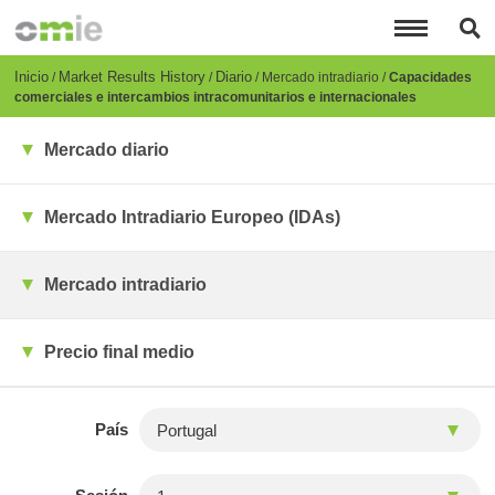
Pasar
al
contenido
principal
Breadcrumb
Inicio
Market Results History
Diario
Mercado intradiario
Capacidades
comerciales e intercambios intracomunitarios e internacionales
Mercado diario
Mercado Intradiario Europeo (IDAs)
Mercado intradiario
Precio final medio
País