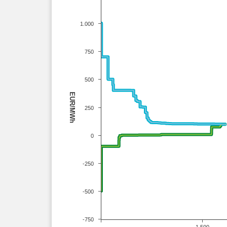
1.000
750
500
EUR/MWh
250
0
-250
-500
-750