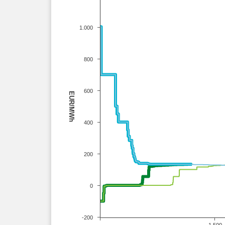
1.000
800
600
EUR/MWh
400
200
0
-200