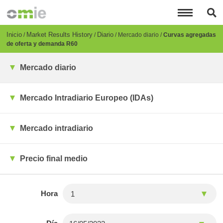
Pasar
al
contenido
principal
Breadcrumb
Inicio
Market Results History
Diario
Mercado diario
Curvas agregadas
de oferta y demanda R60
Mercado diario
Mercado Intradiario Europeo (IDAs)
Mercado intradiario
Precio final medio
Hora