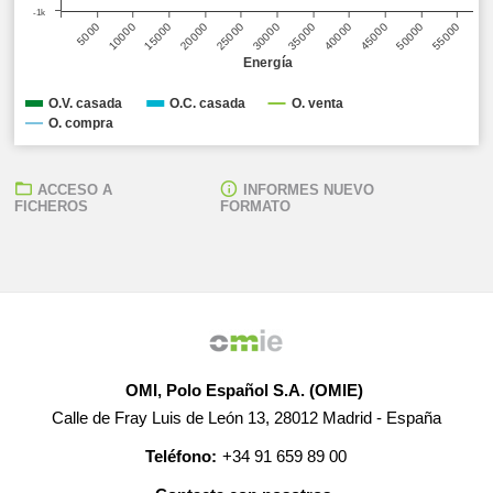
-1k
40000
25000
10000
50000
35000
20000
5000
45000
30000
15000
55000
Energía
O.V. casada
O.C. casada
O. venta
O. compra
ACCESO A
INFORMES NUEVO
FICHEROS
FORMATO
OMI, Polo Español S.A. (OMIE)
Calle de Fray Luis de León 13, 28012 Madrid - España
Teléfono:
+34 91 659 89 00