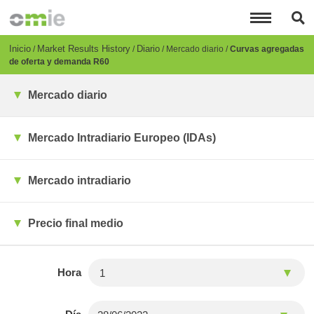
Pasar
al
contenido
principal
Breadcrumb
Inicio
Market Results History
Diario
Mercado diario
Curvas agregadas
de oferta y demanda R60
Mercado diario
Mercado Intradiario Europeo (IDAs)
Mercado intradiario
Precio final medio
Hora